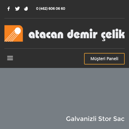
0 (462) 606 06 60
Müşteri
Paneli
Galvanizli Stor Sac