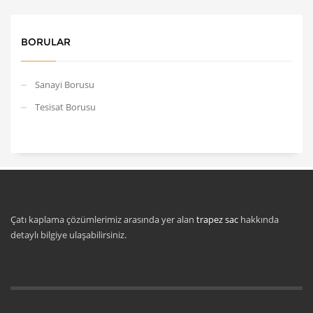
BORULAR
Sanayi Borusu
Tesisat Borusu
Çatı kaplama çözümlerimiz arasında yer alan
trapez sac
hakkında
detaylı bilgiye ulaşabilirsiniz.