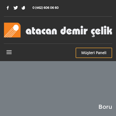
0 (462) 606 06 60
Müşteri
Paneli
Boru