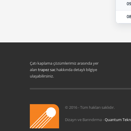
09
08
Çatı kaplama çözümlerimiz arasında yer
alan
trapez sac
hakkında detaylı bilgiye
ulaşabilirsiniz.
© 2016 - Tüm hakları saklıdır.
Dizayn ve Barındırma -
Quantum Tekno