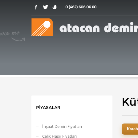
0 (462) 606 06 60
Küt
PIYASALAR
İnşaat Demiri Fiyatları
Kara
Çelik Hasır Fiyatları