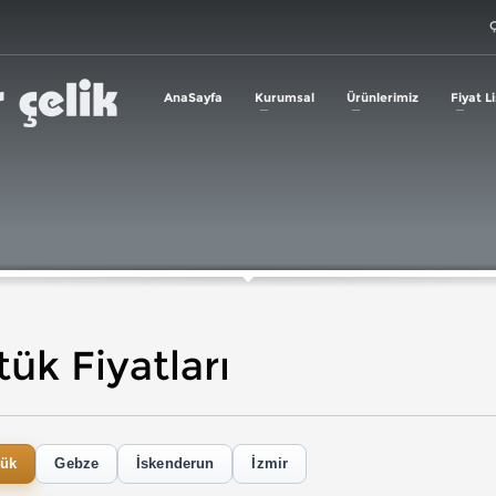
Ç
AnaSayfa
Kurumsal
Ürünlerimiz
Fiyat Li
ük Fiyatları
bük
Gebze
İskenderun
İzmir