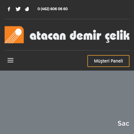
0 (462) 606 06 60
Müşteri
Paneli
Sac