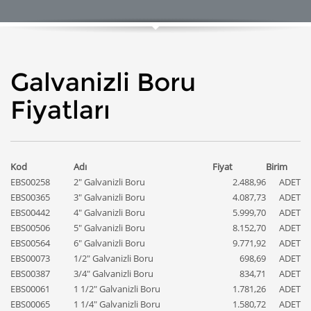
Galvanizli Boru
Fiyatları
Kod
Adı
Fiyat
Birim
EBS00258
2" Galvanizli Boru
2.488,96
ADET
EBS00365
3" Galvanizli Boru
4.087,73
ADET
EBS00442
4" Galvanizli Boru
5.999,70
ADET
EBS00506
5" Galvanizli Boru
8.152,70
ADET
EBS00564
6" Galvanizli Boru
9.771,92
ADET
EBS00073
1/2" Galvanizli Boru
698,69
ADET
EBS00387
3/4" Galvanizli Boru
834,71
ADET
EBS00061
1 1/2" Galvanizli Boru
1.781,26
ADET
EBS00065
1 1/4" Galvanizli Boru
1.580,72
ADET