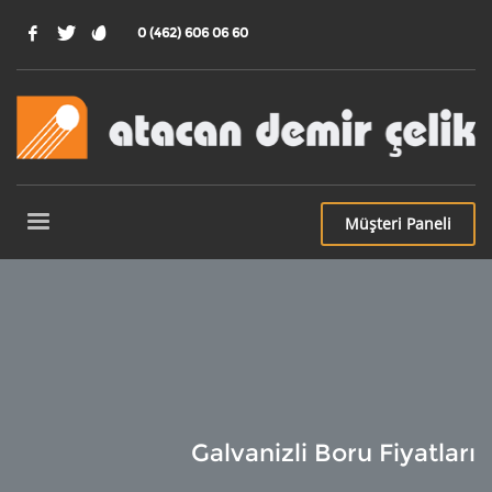
0 (462) 606 06 60
Müşteri
Paneli
Galvanizli Boru Fiyatları